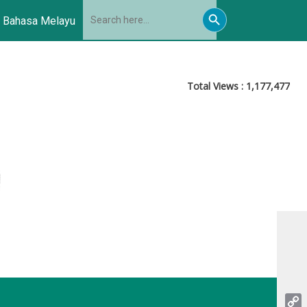
Search
Search
for:
Bahasa Melayu
Button
Total Views :
1,177,477