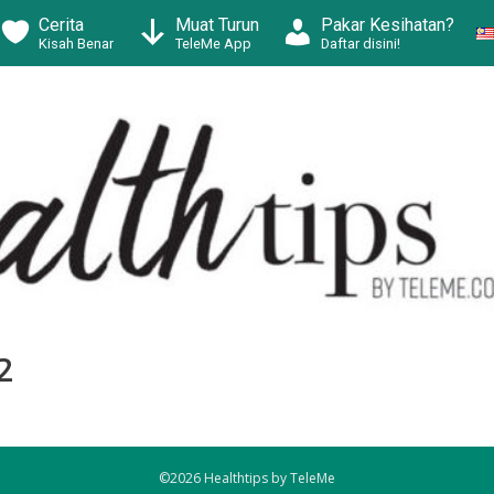
Cerita
Muat Turun
Pakar Kesihatan?
Kisah Benar
TeleMe App
Daftar disini!
2
©2026 Healthtips by TeleMe