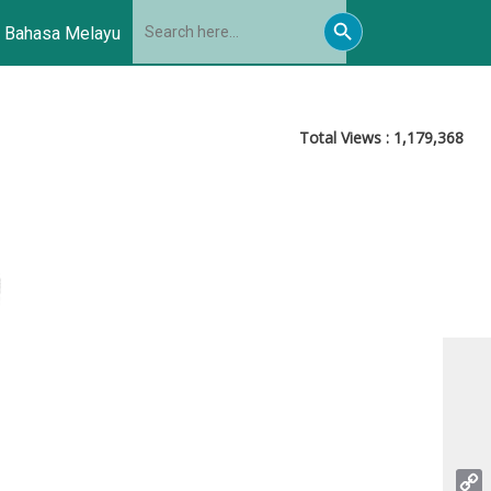
Search
Search
for:
Bahasa Melayu
Button
Total Views :
1,179,368