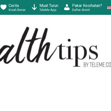
Cerita
Muat Turun
Pakar Kesihatan?
Kisah Benar
TeleMe App
Daftar disini!