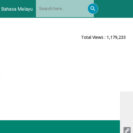
Search
Search
for:
Bahasa Melayu
Button
Total Views :
1,179,233