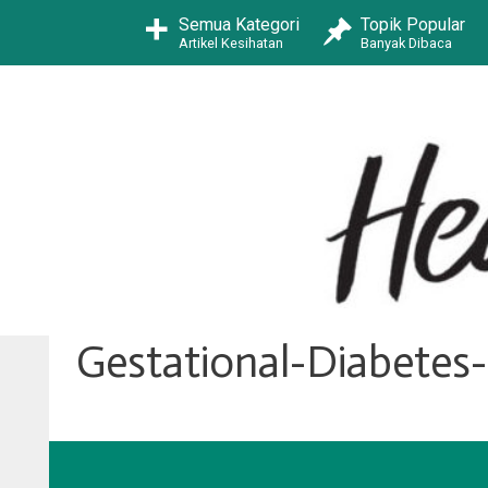
Skip
Semua Kategori
Topik Popular
to
Artikel Kesihatan
Banyak Dibaca
content
Gestational-Diabete