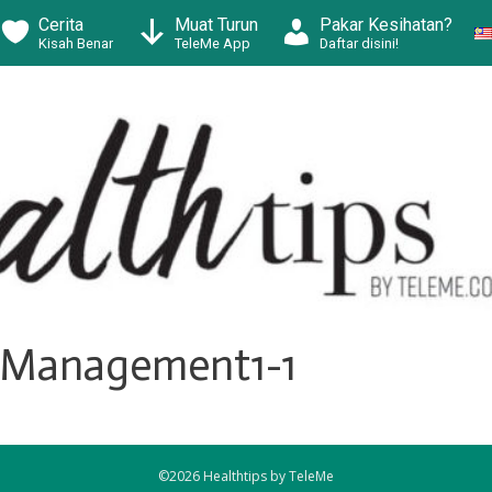
Cerita
Muat Turun
Pakar Kesihatan?
Kisah Benar
TeleMe App
Daftar disini!
s-Management1-1
©2026 Healthtips by TeleMe