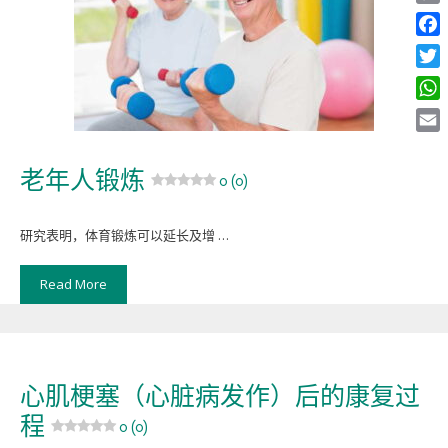
Copy
Link
Face
Twitt
What
Email
老年人锻炼
0 (0)
研究表明，体育锻炼可以延长及增 …
Read More
心肌梗塞（心脏病发作）后的康复过
程
0 (0)