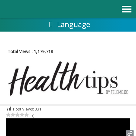
跳
至
内
容
Language
Total Views :
1,179,718
Post Views:
331
(
)