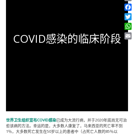
Copy
Link
Face
Twitt
What
COVID感染的临床阶段
Email
世界卫生组织宣布COVID感染
已成为大流行病，并于2020年底尚无可治
愈该病的方法。幸运的是，大多数人康复了，马来西亚的死亡率不到
1％，大多数死亡发生在50岁以上的患者中（占死亡人数的85％以